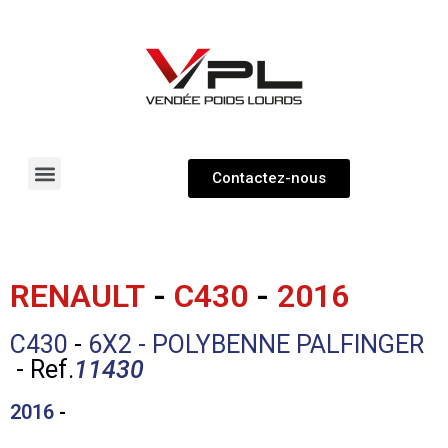
Contactez-nous
Pièces détachées
Véhicules neufs & occasions
RENAULT
-
C430
-
2016
C430
-
6X2 - POLYBENNE PALFINGER
- Ref.
11430
2016
-