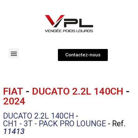
Contactez-nous
Pièces détachées
Véhicules neufs & occasions
FIAT
-
DUCATO 2.2L 140CH
-
2024
DUCATO 2.2L 140CH
-
CH1 - 3T - PACK PRO LOUNGE
- Ref.
11413