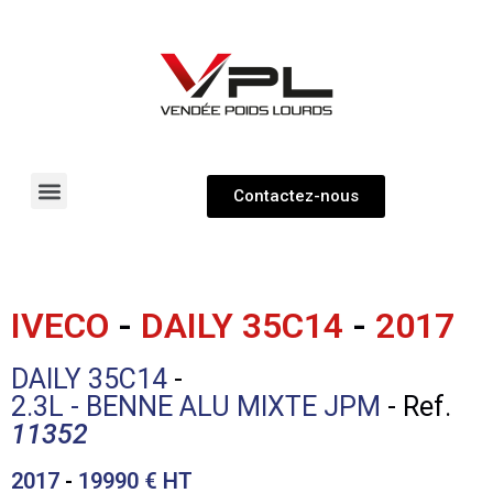
Contactez-nous
Pièces détachées
Véhicules neufs & occasions
IVECO
-
DAILY 35C14
-
2017
DAILY 35C14
-
2.3L - BENNE ALU MIXTE JPM
- Ref.
11352
2017
-
19990
€ HT