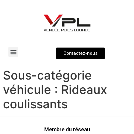
Contactez-nous
Pièces détachées
Véhicules neufs & occasions
Sous-catégorie
véhicule :
Rideaux
coulissants
Membre du réseau